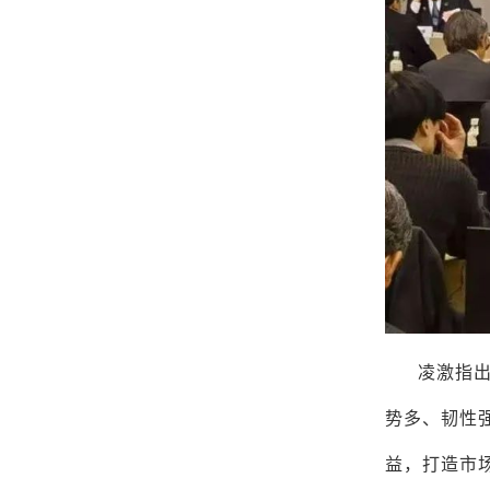
凌激指
势多、韧性
益，打造市