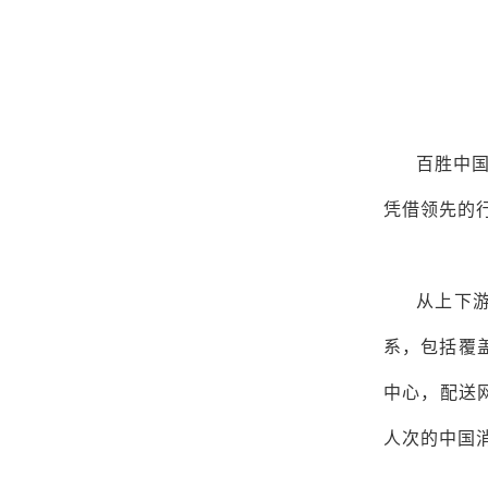
百胜中
凭借领先的
从上下
系，包括覆
中心，配送网
人次的中国